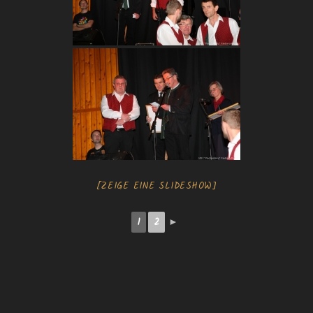
[ZEIGE EINE SLIDESHOW]
1
2
►