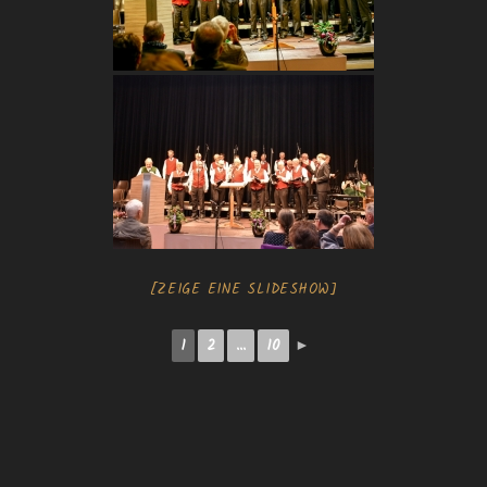
[ZEIGE EINE SLIDESHOW]
1
2
...
10
►